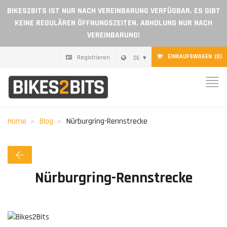
BIKES2BITS IST NUR NACH VEREINBARUNG VERFÜGBAR. ES GIBT
KEINE REGULÄREN ÖFFNUNGSZEITEN. ABHOLUNG NUR NACH
VEREINBARUNG!
EINKAUFSWAGEN
(0)
Registrieren
DE
Nach hause
Teile
Home
Blog
Nürburgring-Rennstrecke
Geschenkgutschein
Blog
Nürburgring-Rennstrecke
Ein Händler werden
Bewertungen