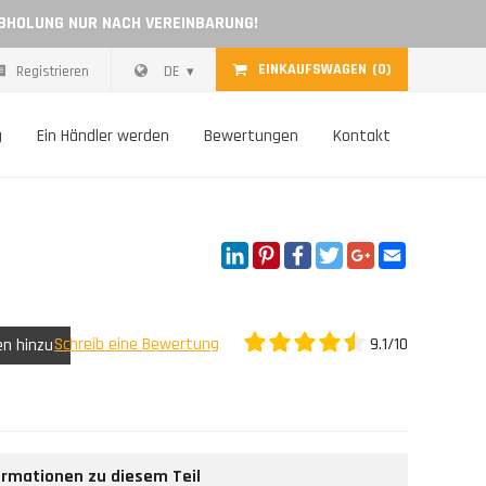
ABHOLUNG NUR NACH VEREINBARUNG!
EINKAUFSWAGEN
(0)
Registrieren
DE
g
Ein Händler werden
Bewertungen
Kontakt
LinkedIn
Pinterest
Facebook
Twitter
Google+
Email
9.1/10
Schreib eine Bewertung
en hinzu
formationen zu diesem Teil