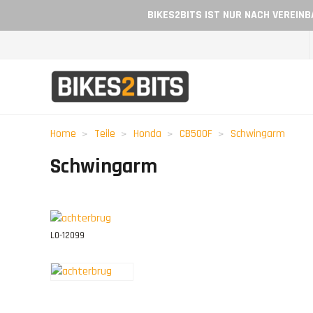
BIKES2BITS IST NUR NACH VEREIN
Home
Teile
Honda
CB500F
Schwingarm
Schwingarm
L0-12099