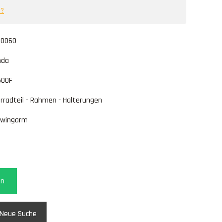
l?
10060
nda
500F
rradteil - Rahmen - Halterungen
hwingarm
en
Neue Suche