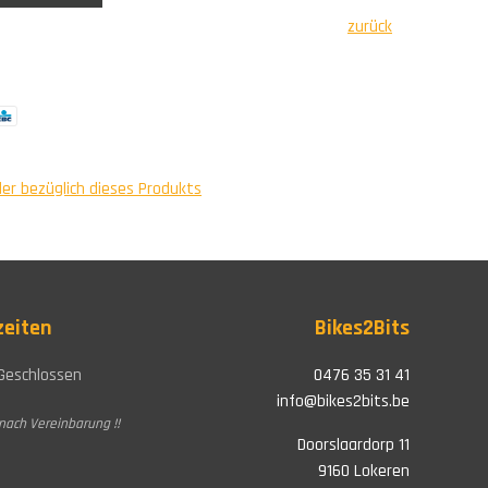
zurück
ler bezüglich dieses Produkts
zeiten
Bikes2Bits
Geschlossen
0476 35 31 41
info@bikes2bits.be
nach Vereinbarung !!
Doorslaardorp 11
9160 Lokeren