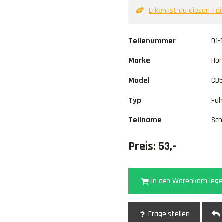
Erkennst du diesen Tei
Teilenummer
D1-
Marke
Ho
Model
CB
Typ
Fah
Teilname
Sc
Preis: 53,-
In den Warenkorb leg
Frage stellen