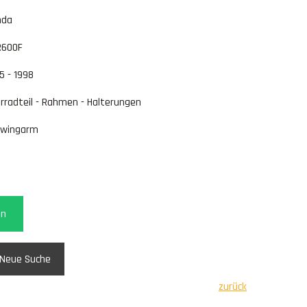
nda
R600F
5 - 1998
rradteil - Rahmen - Halterungen
hwingarm
en
Neue Suche
zurück