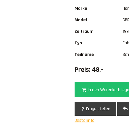
Marke
Ho
Model
CB
Zeitraum
199
Typ
Fah
Teilname
Sc
Preis: 48,-
In den Warenkorb leg
Frage stellen
Bestellinfo