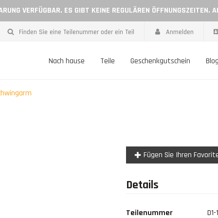
BARUNG VERFÜGBAR. ES GIBT KEINE REGULÄREN ÖFFNUNGSZEITEN. 
Finden Sie eine Teilenummer oder ein Teil
Anmelden
Nach hause
Teile
Geschenkgutschein
Blo
chwingarm
Fügen Sie Ihren Favorit
Details
Teilenummer
D1-