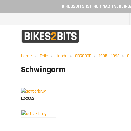
BIKES2BITS IST NUR NACH VEREIN
Home
Teile
Honda
CBR600F
1995 - 1998
S
Schwingarm
L2-2052