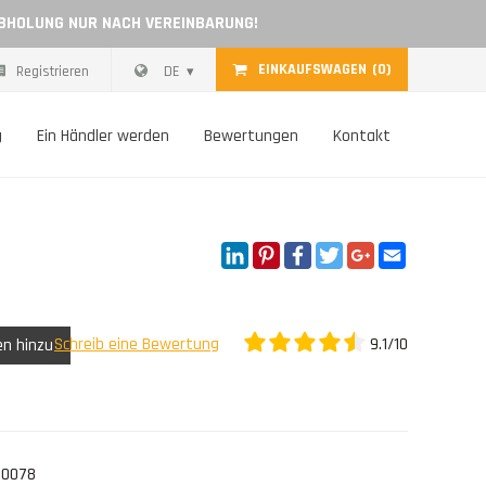
ABHOLUNG NUR NACH VEREINBARUNG!
EINKAUFSWAGEN
(0)
Registrieren
DE
g
Ein Händler werden
Bewertungen
Kontakt
LinkedIn
Pinterest
Facebook
Twitter
Google+
Email
9.1/10
Schreib eine Bewertung
en hinzu
10078