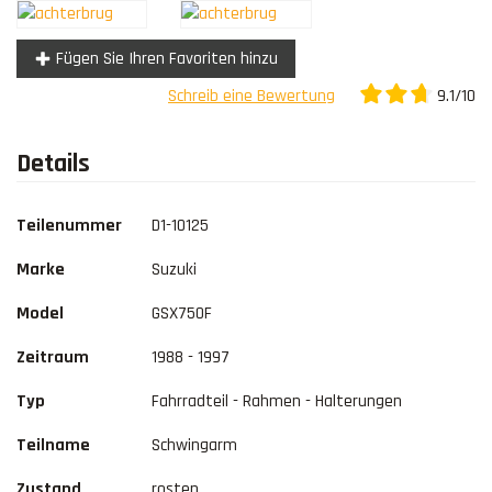
Kontakt
Fügen Sie Ihren Favoriten hinzu
9.1/10
Schreib eine Bewertung
Details
Teilenummer
D1-10125
Marke
Suzuki
Model
GSX750F
Zeitraum
1988 - 1997
Typ
Fahrradteil - Rahmen - Halterungen
Teilname
Schwingarm
Zustand
rosten