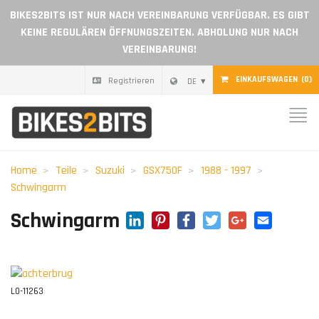
BIKES2BITS IST NUR NACH VEREINBARUNG VERFÜGBAR. ES GIBT
KEINE REGULÄREN ÖFFNUNGSZEITEN. ABHOLUNG NUR NACH
VEREINBARUNG!
EINKAUFSWAGEN
(0)
Registrieren
DE
Nach hause
Teile
Home
Teile
Suzuki
GSX750F
1988 - 1997
Geschenkgutschein
Schwingarm
LinkedIn
Pinterest
Facebook
Twitter
Google+
Emai
Schwingarm
Blog
Ein Händler werden
L0-11263
Bewertungen