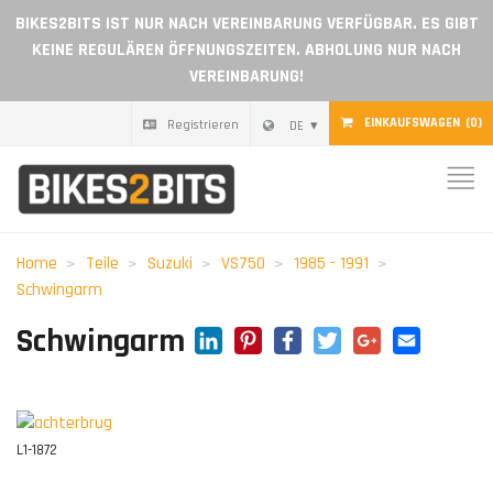
BIKES2BITS IST NUR NACH VEREINBARUNG VERFÜGBAR. ES GIBT
KEINE REGULÄREN ÖFFNUNGSZEITEN. ABHOLUNG NUR NACH
VEREINBARUNG!
EINKAUFSWAGEN
(0)
Registrieren
DE
Nach hause
Teile
Home
Teile
Suzuki
VS750
1985 - 1991
Geschenkgutschein
Schwingarm
LinkedIn
Pinterest
Facebook
Twitter
Google+
Emai
Schwingarm
Blog
Ein Händler werden
L1-1872
Bewertungen