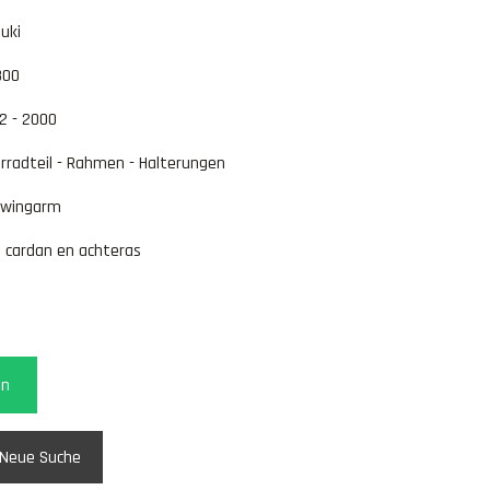
uki
800
2 - 2000
rradteil - Rahmen - Halterungen
hwingarm
l. cardan en achteras
en
Neue Suche