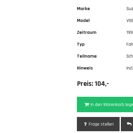
Marke
Suz
Model
VS
Zeitraum
199
Typ
Fah
Teilname
Sc
Hinweis
inc
Preis: 104,-
In den Warenkorb leg
Frage stellen