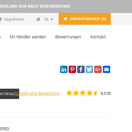
ABHOLUNG NUR NACH VEREINBARUNG!
EINKAUFSWAGEN
(0)
Registrieren
DE
g
Ein Händler werden
Bewertungen
Kontakt
LinkedIn
Pinterest
Facebook
Twitter
Google+
Email
9.1/10
Schreib eine Bewertung
en hinzu
10153