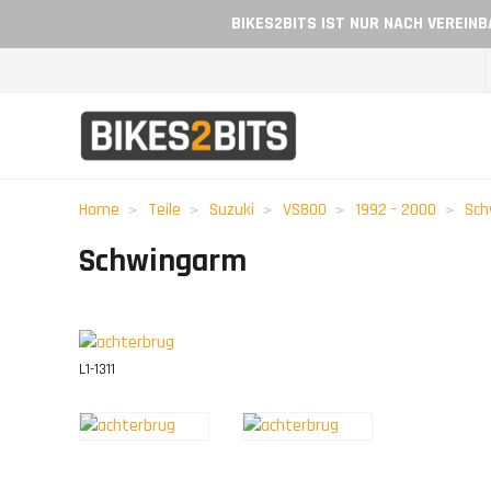
BIKES2BITS IST NUR NACH VEREIN
Home
Teile
Suzuki
VS800
1992 - 2000
Sch
Schwingarm
L1-1311