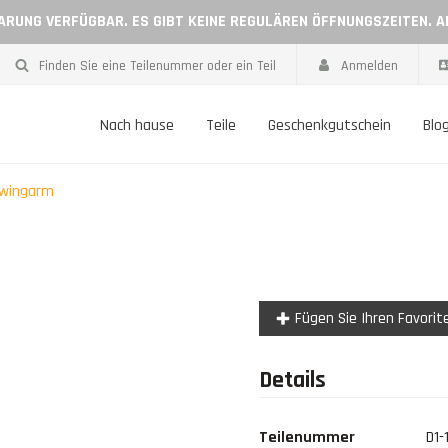
BARUNG VERFÜGBAR. ES GIBT KEINE REGULÄREN ÖFFNUNGSZEITEN. 
Finden Sie eine Teilenummer oder ein Teil
Anmelden
Nach hause
Teile
Geschenkgutschein
Blo
wingarm
Fügen Sie Ihren Favorit
Details
Teilenummer
D1-