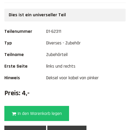
Dies ist ein universeller Teil
Teilenummer
D1-62311
Typ
Diverses - Zubehör
Teilname
Zubehörteil
Erste Seite
links und rechts
Hinweis
Deksel voor kabel van pinker
Preis: 4,-
In den Warenkorb legen