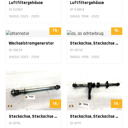
Luftfiltergehäuse
Luftfiltergehäuse
D1-52452
D1-53864
SV650: 2003 - 2009
SV650: 1998 - 2002
79,-
15,-
Wechselstromgenerator
Steckachse, Steckachse Schwingarm
D1-10639
D1-10732
SV650: 2003 - 2009
SV650: 1998 - 2002
14,-
14,-
Steckachse, Steckachse Schwingarm
Steckachse, Steckachse Schwingarm
D1-47116
D1-47117