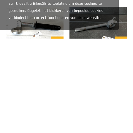
surft, geeft u Bikes2Bits toelating om deze cookies te
SV650: 1998 - 2002
gebruiken. Opgelet, het blokkeren van bepaalde cookies
verhindert het correct functioneren van deze website.
25,-
25,-
Lenker
Lenker
D1-59038
D1-58909
SV650: 1998 - 2002
SV650: 1998 - 2002
9,-
Abdeckung, Abdeckung Innen Oberverkleidung
D1-12831
SV650: 1998 - 2002
10,-