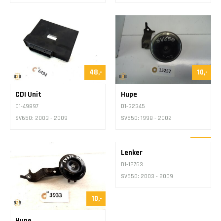
D1-12356
D1-12399
SV650: 2003 - 2009
SV650: 1998 - 2002
48,-
10,-
CDI Unit
Hupe
D1-49897
D1-32345
SV650: 2003 - 2009
SV650: 1998 - 2002
43,-
Lenker
D1-12763
SV650: 2003 - 2009