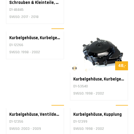
4,-
Schrauben & Kleinteile, Bolzen Bremsscheibe
D1-46845
SV650: 2017 - 2018
43,-
Kurbelgehäuse, Kurbelgehäuse Lichtmaschine
D1-12266
SV650: 1998 - 2002
48,-
Kurbelgehäuse, Kurbelgehäuse Lichtmaschine
D1-53540
SV650: 1998 - 2002
43,-
53,-
Kurbelgehäuse, Ventildeckel
Kurbelgehäuse, Kupplung