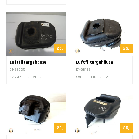
25,-
25,-
Luftfiltergehäuse
Luftfiltergehäuse
D1-32335
D1-58193
SV650: 1998 - 2002
SV650: 1998 - 2002
20,-
25,-