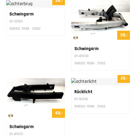
38,-
Kontakt
Schwingarm
D1-10150
SV650: 1998 - 2002
38,-
Schwingarm
D1-47030
SV650: 1998 - 2002
20,-
Rücklicht
D1-10318
SV650: 1998 - 2002
48,-
Schwingarm
D1-47037