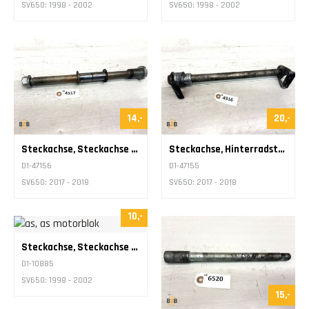
SV650: 1998 - 2002
SV650: 1998 - 2002
14,-
20,-
Steckachse, Steckachse Schwingarm
Steckachse, Hinterradstecka​chse
D1-47156
D1-47155
SV650: 2017 - 2018
SV650: 2017 - 2018
10,-
Steckachse, Steckachse Motor
D1-10885
SV650: 1998 - 2002
15,-