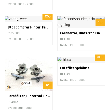
SV650: 2003 - 2009
25,-
15,-
Stoßdämpfer Hinter, Feder
Fernhälter, Hinterrad Einstellung Kettenspanner
D1-24009
SV650: 2003 - 2009
D1-10408
SV650: 1998 - 2002
38,-
Luftfiltergehäuse
D1-10499
SV650: 1998 - 2002
12,-
Fernhälter, Hinterrad Einstellung Kettenspanner
D1-47157
SV650: 2017 - 2018