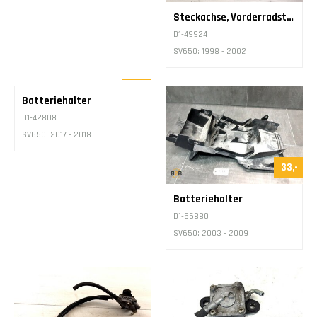
Steckachse, Vorderradstecka​chse
D1-49924
SV650: 1998 - 2002
32,-
Batteriehalter
D1-42808
SV650: 2017 - 2018
33,-
Batteriehalter
D1-56880
SV650: 2003 - 2009