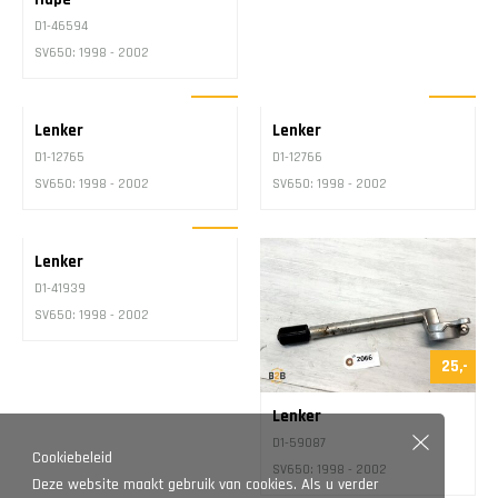
10,-
Hupe
D1-46594
SV650: 1998 - 2002
43,-
43,-
Lenker
Lenker
D1-12765
D1-12766
SV650: 1998 - 2002
SV650: 1998 - 2002
32,-
Lenker
D1-41939
SV650: 1998 - 2002
25,-
Cookiebeleid
Lenker
Deze website maakt gebruik van cookies. Als u verder
D1-59087