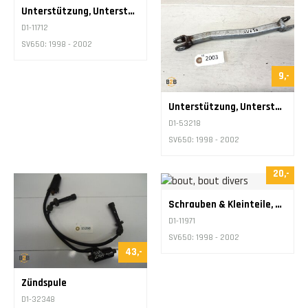
Unterstützung, Unterstützung Bremssattel Bremszange
D1-11712
SV650: 1998 - 2002
9,-
Unterstützung, Unterstützung Bremssattel Stange
D1-53218
SV650: 1998 - 2002
20,-
Schrauben & Kleinteile, Bolzen Unterschiedlich
D1-11971
SV650: 1998 - 2002
43,-
Zündspule
D1-32348