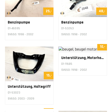
25,-
48,-
Benzinpumpe
Benzinpumpe
D1-46595
D1-53263
SV650: 1998 - 2002
SV650: 1998 - 2002
10,-
Unterstützung, Motorhalter
D1-11685
SV650: 1998 - 2002
15,-
Unterstützung, Haltegriff
D1-53023
SV650: 2003 - 2009
10,-