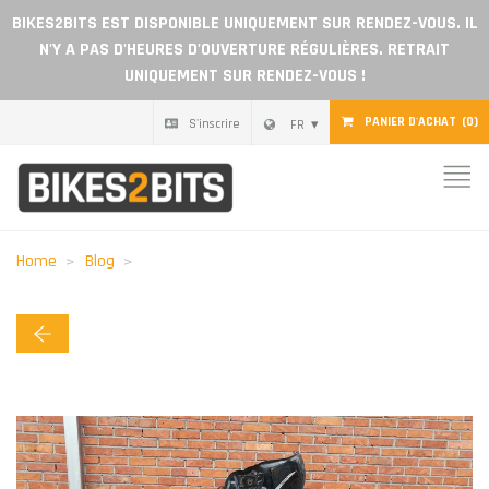
BIKES2BITS EST DISPONIBLE UNIQUEMENT SUR RENDEZ-VOUS. IL
N'Y A PAS D'HEURES D'OUVERTURE RÉGULIÈRES. RETRAIT
UNIQUEMENT SUR RENDEZ-VOUS !
PANIER D'ACHAT
(0)
S'inscrire
FR
Home
Pièces
Home
Blog
Chèque cadeau
Blog
Devenir revendeur
Avis