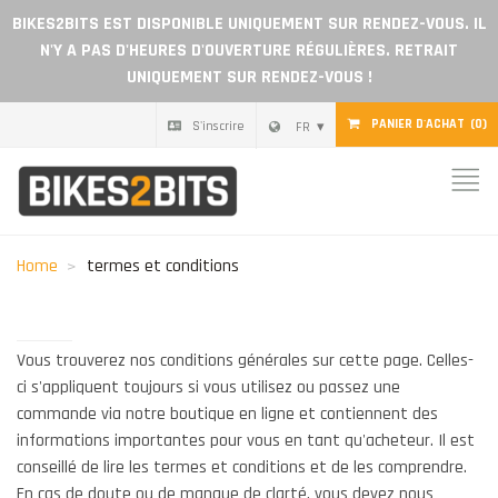
BIKES2BITS EST DISPONIBLE UNIQUEMENT SUR RENDEZ-VOUS. IL
N'Y A PAS D'HEURES D'OUVERTURE RÉGULIÈRES. RETRAIT
UNIQUEMENT SUR RENDEZ-VOUS !
PANIER D'ACHAT
(0)
S'inscrire
FR
Home
Pièces
Home
termes et conditions
Chèque cadeau
Blog
Vous trouverez nos conditions générales sur cette page. Celles-
ci s'appliquent toujours si vous utilisez ou passez une
Devenir revendeur
commande via notre boutique en ligne et contiennent des
informations importantes pour vous en tant qu'acheteur. Il est
conseillé de lire les termes et conditions et de les comprendre.
Avis
En cas de doute ou de manque de clarté, vous devez nous