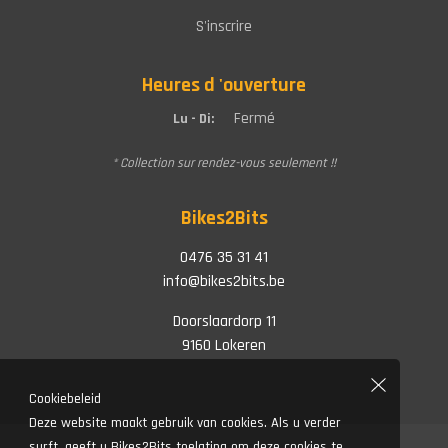
S'inscrire
Heures d 'ouverture
Fermé
Lu - Di:
* Collection sur rendez-vous seulement !!
Bikes2Bits
0476 35 31 41
info@bikes2bits.be
Doorslaardorp 11
9160 Lokeren
Cookiebeleid
Deze website maakt gebruik van cookies. Als u verder
surft, geeft u Bikes2Bits toelating om deze cookies te