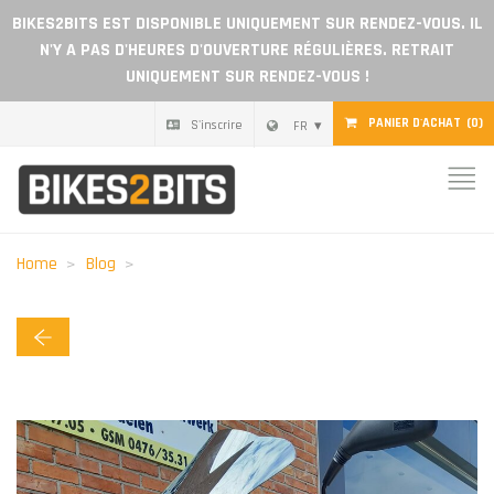
BIKES2BITS EST DISPONIBLE UNIQUEMENT SUR RENDEZ-VOUS. IL
N'Y A PAS D'HEURES D'OUVERTURE RÉGULIÈRES. RETRAIT
UNIQUEMENT SUR RENDEZ-VOUS !
PANIER D'ACHAT
(0)
S'inscrire
FR
Home
Pièces
Home
Blog
Chèque cadeau
Blog
Devenir revendeur
Avis