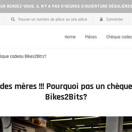
UR RENDEZ-VOUS. IL N'Y A PAS D'HEURES D'OUVERTURE RÉGULIÈRE
Trouver un numéro de pièce ou une pièce
Connecter
Home
Pièces
Chèque cade
hèque cadeau Bikes2Bits?
 des mères !!! Pourquoi pas un chèqu
Bikes2Bits?