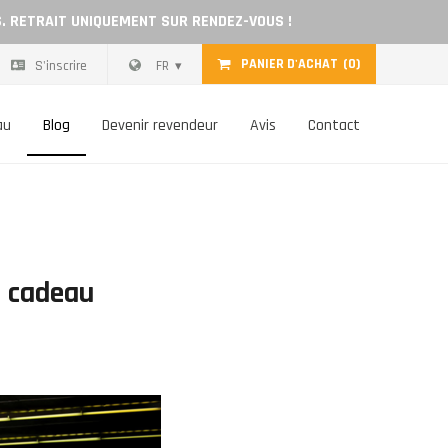
S. RETRAIT UNIQUEMENT SUR RENDEZ-VOUS !
PANIER D'ACHAT
(0)
S'inscrire
FR
au
Blog
Devenir revendeur
Avis
Contact
e cadeau