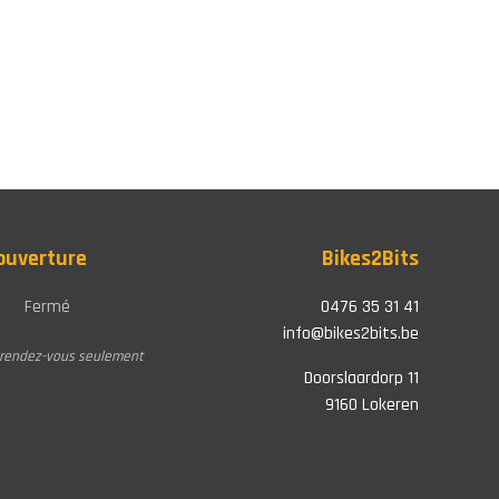
'ouverture
Bikes2Bits
Fermé
0476 35 31 41
info@bikes2bits.be
r rendez-vous seulement
Doorslaardorp 11
9160 Lokeren