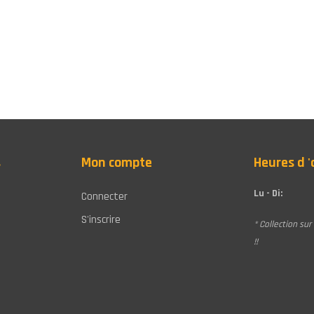
gle+
s
Mon compte
Heures d 
Lu - Di:
Connecter
S'inscrire
* Collection su
!!