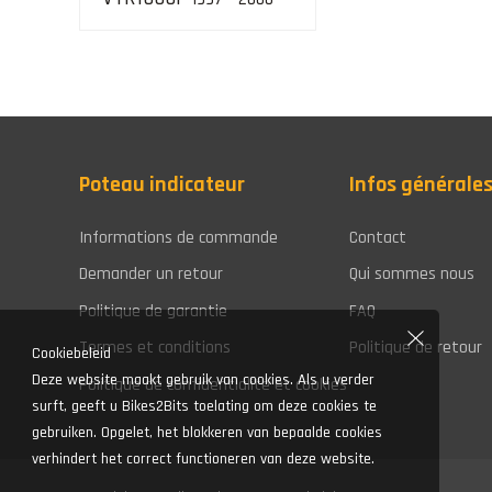
Poteau indicateur
Infos générale
Informations de commande
Contact
Demander un retour
Qui sommes nous
Politique de garantie
FAQ
Termes et conditions
Politique de retour
Cookiebeleid
Deze website maakt gebruik van cookies. Als u verder
Politique de confidentialité et cookies
surft, geeft u Bikes2Bits toelating om deze cookies te
gebruiken. Opgelet, het blokkeren van bepaalde cookies
verhindert het correct functioneren van deze website.