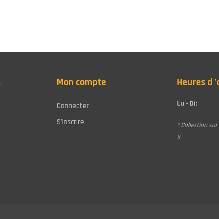
s
Mon compte
Heures d 
Lu - Di:
Connecter
S'inscrire
* Collection su
!!