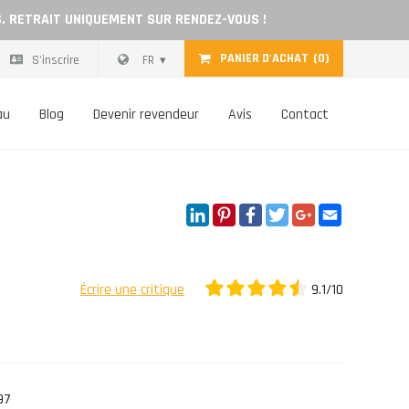
S. RETRAIT UNIQUEMENT SUR RENDEZ-VOUS !
PANIER D'ACHAT
(0)
S'inscrire
FR
au
Blog
Devenir revendeur
Avis
Contact
LinkedIn
Pinterest
Facebook
Twitter
Google+
Email
9.1/10
Écrire une critique
97