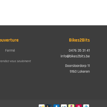
'ouverture
Bikes2Bits
Fermé
0476 35 31 41
info@bikes2bits.be
r rendez-vous seulement
Doorslaardorp 11
9160 Lokeren