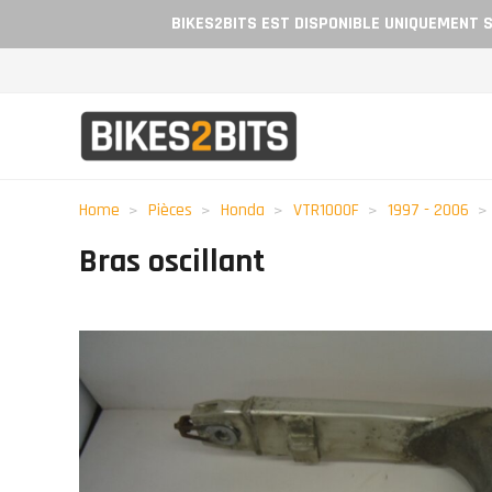
BIKES2BITS EST DISPONIBLE UNIQUEMENT S
Home
Pièces
Honda
VTR1000F
1997 - 2006
Bras oscillant