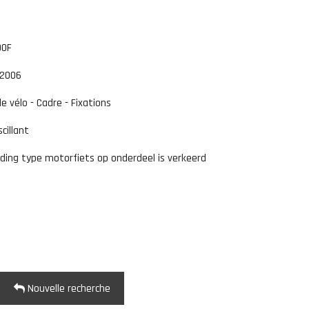
00F
 2006
de vélo - Cadre - Fixations
cillant
ding type motorfiets op onderdeel is verkeerd
Nouvelle recherche