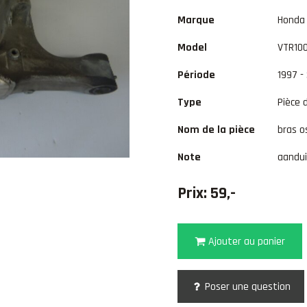
Marque
Honda
Model
VTR10
Période
1997 -
Type
Pièce 
Nom de la pièce
bras os
Note
aandui
Prix: 59,-
Ajouter au panier
Poser une question