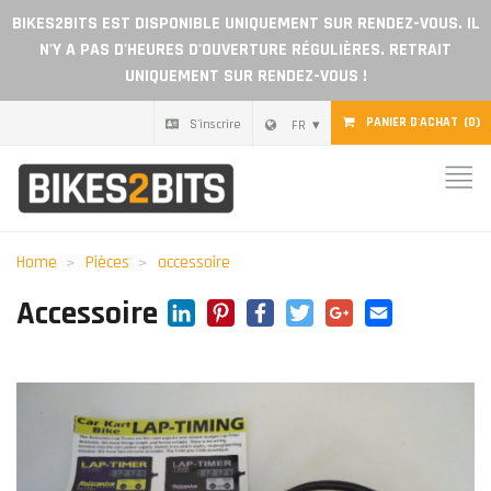
BIKES2BITS EST DISPONIBLE UNIQUEMENT SUR RENDEZ-VOUS. IL
N'Y A PAS D'HEURES D'OUVERTURE RÉGULIÈRES. RETRAIT
UNIQUEMENT SUR RENDEZ-VOUS !
PANIER D'ACHAT
(0)
S'inscrire
FR
Home
Pièces
Home
Pièces
accessoire
Chèque cadeau
LinkedIn
Pinterest
Facebook
Twitter
Google+
Email
Accessoire
Blog
Devenir revendeur
Avis