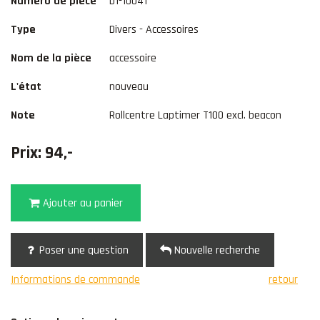
Numéro de pièce
D1-10041
Type
Divers - Accessoires
Nom de la pièce
accessoire
L'état
nouveau
Note
Rollcentre Laptimer T100 excl. beacon
Prix: 94,-
Ajouter au panier
Poser une question
Nouvelle recherche
Informations de commande
retour