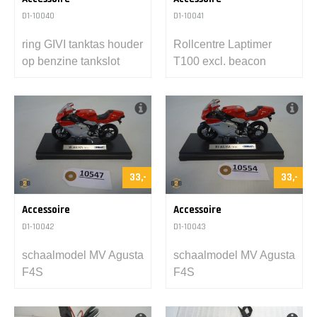
D1-10040
D1-10041
ring GIVI tanktas houder
Rollcentre Laptimer
op benzine tankslot
T100 excl. beacon
33,-
33,-
Accessoire
Accessoire
D1-10042
D1-10043
schaalmodel MV Agusta
schaalmodel MV Agusta
F4S
F4S