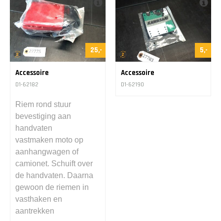
25,-
5,-
Accessoire
Accessoire
D1-62182
D1-62190
Riem rond stuur
bevestiging aan
handvaten
vastmaken moto op
aanhangwagen of
camionet. Schuift over
de handvaten. Daarna
gewoon de riemen in
vasthaken en
aantrekken