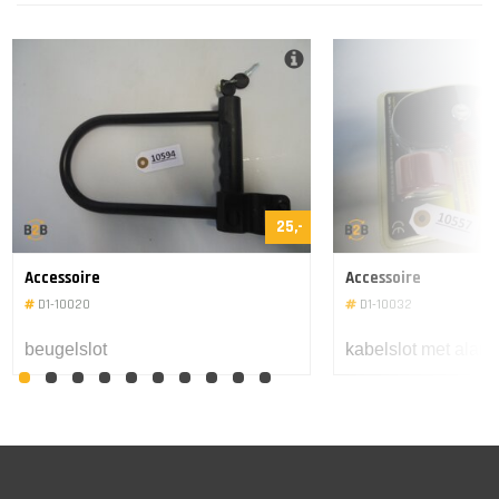
Kabelsot
Kabelsot
5,-
15,-
Accessoire
Accessoire
D1-62201
D1-62276
Trekriemen - lussen
Stuur diameter
vergroting set 22.2 mm
naar 28.6 mm
5,-
5,-
Accessoire
Accessoire
D1-62279
D1-62280