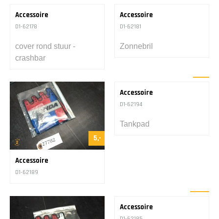
5,-
10,-
Accessoire
Accessoire
D1-62178
D1-62181
cover rond stuur -
Zonnebril
crashbar
5,-
Accessoire
D1-62194
Tankpad
5,-