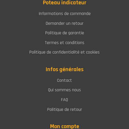
Tankdop carbon sticker
Tankdop carbon sticker
Universal parts
25,-
Accessoire
Accessoire
D1-10020
D1-10032