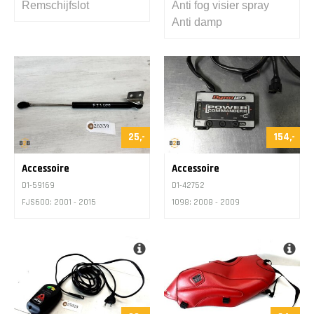
Remschijfslot
Anti fog visier spray
Anti damp
25,-
154,-
Accessoire
Accessoire
D1-59169
D1-42752
FJS600: 2001 - 2015
1098: 2008 - 2009