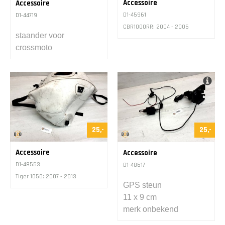
Accessoire
Accessoire
D1-45961
D1-44719
CBR1000RR: 2004 - 2005
staander voor
crossmoto
25,-
25,-
Accessoire
Accessoire
D1-48553
D1-48617
Tiger 1050: 2007 - 2013
GPS steun
11 x 9 cm
merk onbekend