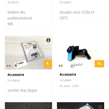
D1-49773
D1-50812
bobbin tbv
houder voor GSM of
paddockstand
GPS
M8
4,-
15,-
Accessoire
Accessoire
D1-54489
D1-50864
R1: 2015 - 2019
ventiel dop dopje