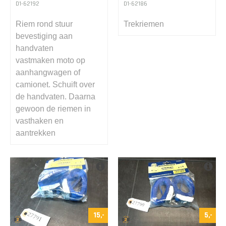
D1-62192
D1-62186
Riem rond stuur
Trekriemen
bevestiging aan
handvaten
vastmaken moto op
aanhangwagen of
camionet. Schuift over
de handvaten. Daarna
gewoon de riemen in
vasthaken en
aantrekken
15,-
5,-