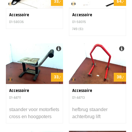
33,-
64,-
Accessoire
Accessoire
D1-58036
D1-58015
749 (S):
33,-
38,-
Accessoire
Accessoire
D1-44711
D1-44713
staander voor motorfiets
hefbrug staander
cross en hoogpoters
achterbrug lift