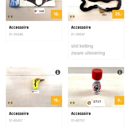
10,-
25,-
Accessoire
Accessoire
D1-35646
D1-38647
slot ketting
zware uitvoering
15,-
9,-
Accessoire
Accessoire
D1-40437
D1-40702