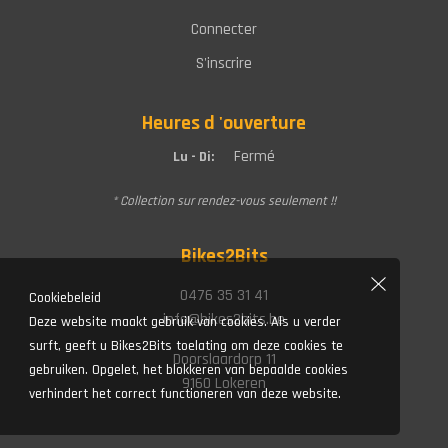
beugelslot
kabelslot met alar
Poteau indicateur
Informations de commande
Demander un retour
Politique de garantie
Termes et conditions
Cookiebeleid
Deze website maakt gebruik van cookies. Als u verder
Politique de confidentialité et cookies
surft, geeft u Bikes2Bits toelating om deze cookies te
gebruiken. Opgelet, het blokkeren van bepaalde cookies
Infos générales
verhindert het correct functioneren van deze website.
Contact