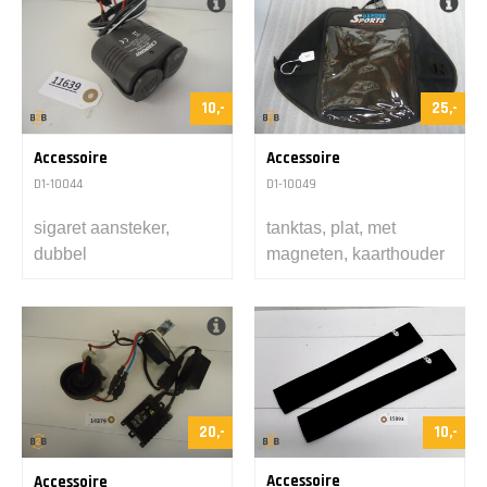
10,-
25,-
Accessoire
Accessoire
D1-10044
D1-10049
sigaret aansteker,
tanktas, plat, met
dubbel
magneten, kaarthouder
20,-
10,-
Accessoire
Accessoire