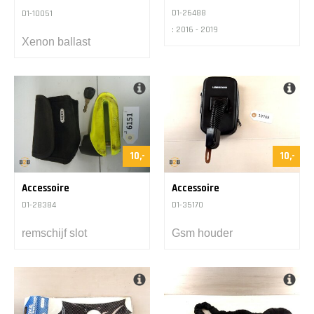
D1-26488
D1-10051
: 2016 - 2019
Xenon ballast
10,-
10,-
Accessoire
Accessoire
D1-28384
D1-35170
remschijf slot
Gsm houder