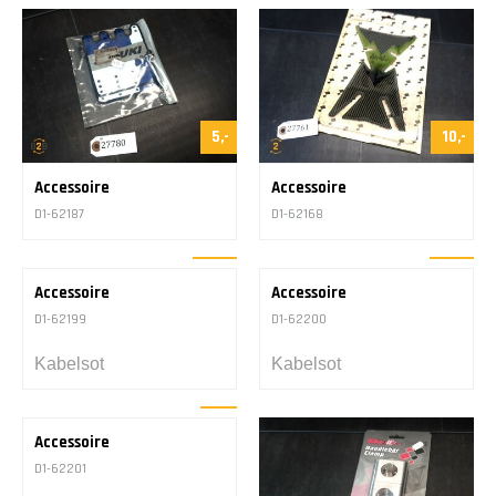
11,-
15,-
Accessoire
Accessoire
D1-62195
D1-62184
Trekriemen
Trekriemen
4,-
15,-
Accessoire
Accessoire
D1-62179
D1-62183
Bike stand pad
Trekriemen