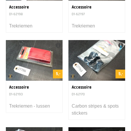
Accessoire
Accessoire
D1-62198
D1-62197
Trekriemen
Trekriemen
5,-
5,-
Accessoire
Accessoire
D1-62193
D1-62170
Trekriemen - lussen
Carbon stripes & spots
stickers