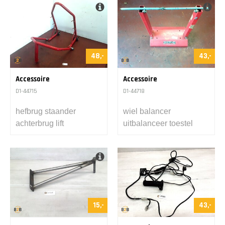
48,-
43,-
Accessoire
Accessoire
D1-44715
D1-44718
hefbrug staander
wiel balancer
achterbrug lift
uitbalanceer toestel
15,-
43,-