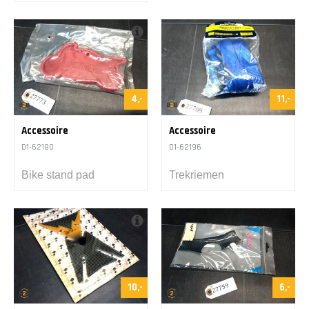
4,-
11,-
Accessoire
Accessoire
D1-62180
D1-62196
Bike stand pad
Trekriemen
10,-
6,-