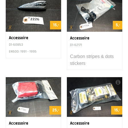
15,-
5,-
Accessoire
Accessoire
D1-60853
D1-62171
EN500: 1991 - 1995
Carbon stripes & dots
stickers
25,-
15,-
Accessoire
Accessoire