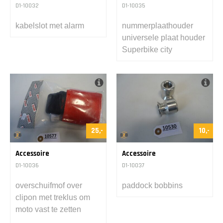
D1-10032
D1-10035
kabelslot met alarm
nummerplaathouder
universele plaat houder
Superbike city
25,-
10,-
Accessoire
Accessoire
D1-10036
D1-10037
overschuifmof over
paddock bobbins
clipon met treklus om
moto vast te zetten