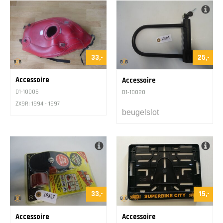
Contact
33,-
25,-
Accessoire
Accessoire
D1-10005
D1-10020
ZX9R: 1994 - 1997
beugelslot
33,-
15,-
Accessoire
Accessoire