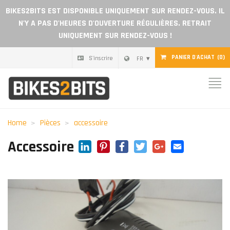
BIKES2BITS EST DISPONIBLE UNIQUEMENT SUR RENDEZ-VOUS. IL
N'Y A PAS D'HEURES D'OUVERTURE RÉGULIÈRES. RETRAIT
UNIQUEMENT SUR RENDEZ-VOUS !
PANIER D'ACHAT
(0)
S'inscrire
FR
Home
Pièces
Home
Pièces
accessoire
Chèque cadeau
LinkedIn
Pinterest
Facebook
Twitter
Google+
Email
Accessoire
Blog
Devenir revendeur
Avis