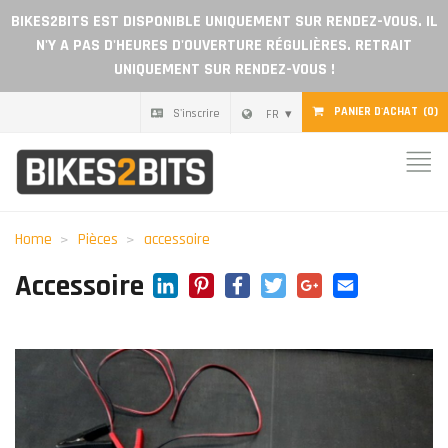
BIKES2BITS EST DISPONIBLE UNIQUEMENT SUR RENDEZ-VOUS. IL
N'Y A PAS D'HEURES D'OUVERTURE RÉGULIÈRES. RETRAIT
UNIQUEMENT SUR RENDEZ-VOUS !
PANIER D'ACHAT
(0)
S'inscrire
FR
Home
Pièces
Home
Pièces
accessoire
Chèque cadeau
LinkedIn
Pinterest
Facebook
Twitter
Google+
Email
Accessoire
Blog
Devenir revendeur
Avis