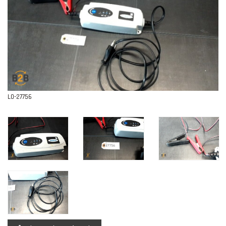
Contact
L0-27756