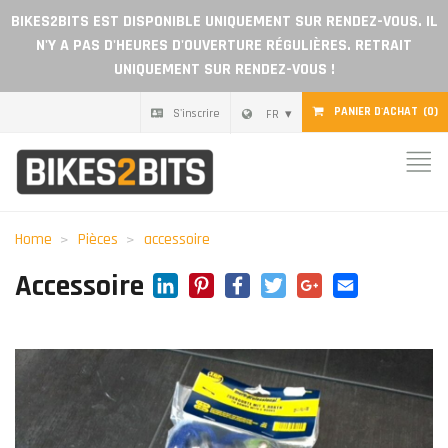
BIKES2BITS EST DISPONIBLE UNIQUEMENT SUR RENDEZ-VOUS. IL
N'Y A PAS D'HEURES D'OUVERTURE RÉGULIÈRES. RETRAIT
UNIQUEMENT SUR RENDEZ-VOUS !
PANIER D'ACHAT
(0)
S'inscrire
FR
Home
Pièces
Home
Pièces
accessoire
Chèque cadeau
LinkedIn
Pinterest
Facebook
Twitter
Google+
Email
Accessoire
Blog
Devenir revendeur
Avis