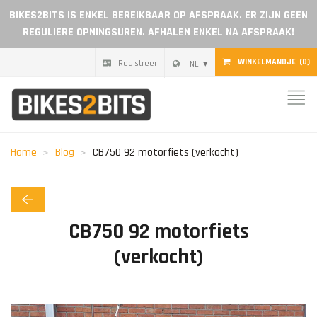
BIKES2BITS IS ENKEL BEREIKBAAR OP AFSPRAAK. ER ZIJN GEEN
REGULIERE OPNINGSUREN. AFHALEN ENKEL NA AFSPRAAK!
WINKELMANDJE
(0)
Registreer
NL
Home
Onderdelen
Home
Blog
CB750 92 motorfiets (verkocht)
Cadeaubon
Blog
CB750 92 motorfiets
(verkocht)
Dealer worden
Reviews