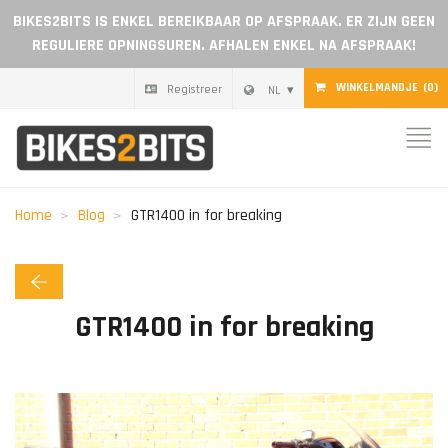
BIKES2BITS IS ENKEL BEREIKBAAR OP AFSPRAAK. ER ZIJN GEEN
REGULIERE OPNINGSUREN. AFHALEN ENKEL NA AFSPRAAK!
WINKELMANDJE
(0)
Registreer
NL
Home
Onderdelen
Home
Blog
GTR1400 in for breaking
Cadeaubon
Blog
GTR1400 in for breaking
Dealer worden
Reviews