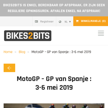
BIKES2BITS IS ENKEL BEREIKBAAR OP AFSPRAAK. ER ZIJN GEEN
REGULIERE OPNINGSUREN. AFHALEN ENKEL NA AFSPRAAK!
WINKELMANDJE
(0)
Registreer
NL
Home
Onderdelen
Home
Blog
MotoGP – GP van Spanje : 3-6 mei 2019
Cadeaubon
Blog
MotoGP – GP van Spanje :
3-6 mei 2019
Dealer worden
Reviews