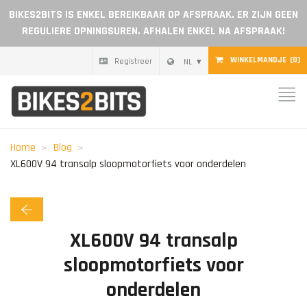
BIKES2BITS IS ENKEL BEREIKBAAR OP AFSPRAAK. ER ZIJN GEEN
REGULIERE OPNINGSUREN. AFHALEN ENKEL NA AFSPRAAK!
WINKELMANDJE
(0)
Registreer
NL
Home
Onderdelen
Home
Blog
XL600V 94 transalp sloopmotorfiets voor onderdelen
Cadeaubon
Blog
XL600V 94 transalp
Dealer worden
sloopmotorfiets voor
onderdelen
Reviews