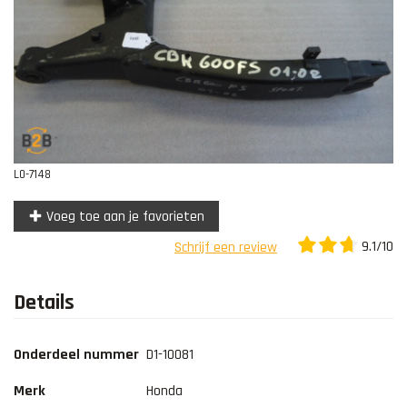
Contact
L0-7148
Voeg toe aan je favorieten
9.1/10
Schrijf een review
Details
Onderdeel nummer
D1-10081
Merk
Honda