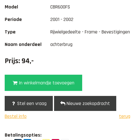
Model
CBR600FS
Periode
2001 - 2002
Type
Rijwielgedeelte - Frame - Bevestigingen
Naam onderdeel
achterbrug
Prijs: 94,-
In winkelmandje toevoegen
Stel een vraag
Nieuwe zoekopdracht
Bestel info
terug
Betalingsopties: