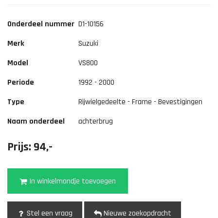
Onderdeel nummer
D1-10156
Merk
Suzuki
Model
VS800
Periode
1992 - 2000
Type
Rijwielgedeelte - Frame - Bevestigingen
Naam onderdeel
achterbrug
Prijs: 94,-
In winkelmandje toevoegen
Stel een vraag
Nieuwe zoekopdracht