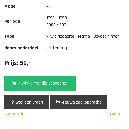
Model
R1
1998 - 1999
Periode
2000 - 2001
Type
Rijwielgedeelte - Frame - Bevestigingen
Naam onderdeel
achterbrug
Prijs: 59,-
In winkelmandje toevoegen
Stel een vraag
Nieuwe zoekopdracht
Bestel info
terug