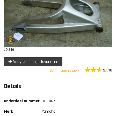
Contact
L0-349
Voeg toe aan je favorieten
9.1/10
Schrijf een review
Details
Onderdeel nummer
D1-10167
Merk
Yamaha