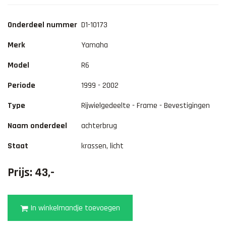
Onderdeel nummer
D1-10173
Merk
Yamaha
Model
R6
Periode
1999 - 2002
Type
Rijwielgedeelte - Frame - Bevestigingen
Naam onderdeel
achterbrug
Staat
krassen, licht
Prijs: 43,-
In winkelmandje toevoegen