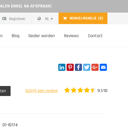
HALEN ENKEL NA AFSPRAAK!
WINKELMANDJE
(0)
Registreer
NL
on
Blog
Dealer worden
Reviews
Contact
LinkedIn
Pinterest
Facebook
Twitter
Google+
Email
9.1/10
Schrijf een review
eten
D1-10174