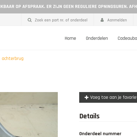
EIKBAAR OP AFSPRAAK. ER ZIJN GEEN REGULIERE OPNINGSUREN. AF
Zoek een part nr. of onderdeel
Aanmelden
Home
Onderdelen
Cadeaub
achterbrug
Voeg toe aan je favori
Details
Onderdeel nummer