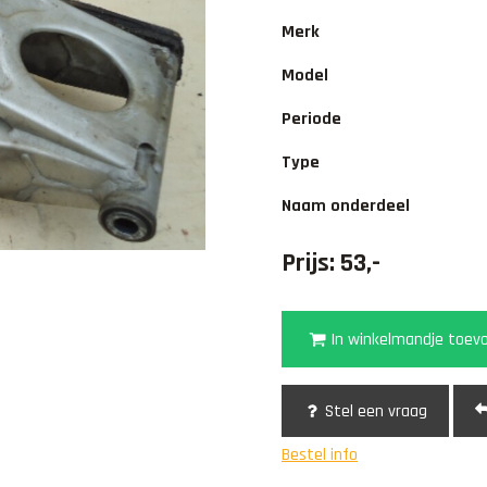
Merk
Model
Periode
Type
Naam onderdeel
Prijs: 53,-
In winkelmandje toev
Stel een vraag
Bestel info