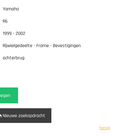
Yamaha
R6
1999 - 2002
Rijwielgedeelte - Frame - Bevestigingen
achterbrug
oegen
Nieuwe zoekopdracht
terug