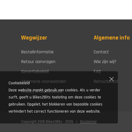
Wegwijzer
Algemene info
Bestelinformatie
Contact
Retour aanvragen
Wie zijn wij?
Garantiebeleid
FAQ
Algemene voorwaarden
Retourbeleid
Cookiebeleid
Deze website maakt gebruik van cookies. Als u verder
Privacy & cookiebeleid
surft, geeft u Bikes2Bits toelating om deze cookies te
gebruiken. Opgelet, het blokkeren van bepaalde cookies
verhindert het correct functioneren van deze website.
Copyright 2018 Bikes2Bits - 2026
Disclaimer