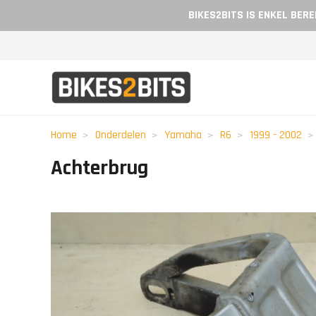
BIKES2BITS IS ENKEL BER
Home
Onderdelen
Yamaha
R6
1999 - 2002
Achterbrug