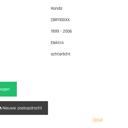
Honda
CBR1100XX
1999 - 2006
Elektro
achterlicht
oegen
Nieuwe zoekopdracht
terug