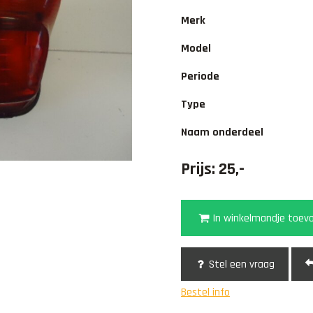
Merk
Model
Periode
Type
Naam onderdeel
Prijs: 25,-
In winkelmandje toev
Stel een vraag
Bestel info