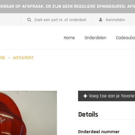
EIKBAAR OP AFSPRAAK. ER ZIJN GEEN REGULIERE OPNINGSUREN. AF
Zoek een part nr. of onderdeel
Aanmelden
Home
Onderdelen
Cadeaub
006
achterlicht
Voeg toe aan je favori
Details
Onderdeel nummer