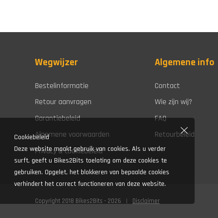
Wegwijzer
Algemene info
Bestelinformatie
Contact
Retour aanvragen
Wie zijn wij?
Garantiebeleid
FAQ
Algemene voorwaarden
Retourbeleid
Cookiebeleid
Deze website maakt gebruik van cookies. Als u verder
Privacy & cookiebeleid
surft, geeft u Bikes2Bits toelating om deze cookies te
gebruiken. Opgelet, het blokkeren van bepaalde cookies
verhindert het correct functioneren van deze website.
Copyright 2018 Bikes2Bits - 2026
Disclaimer