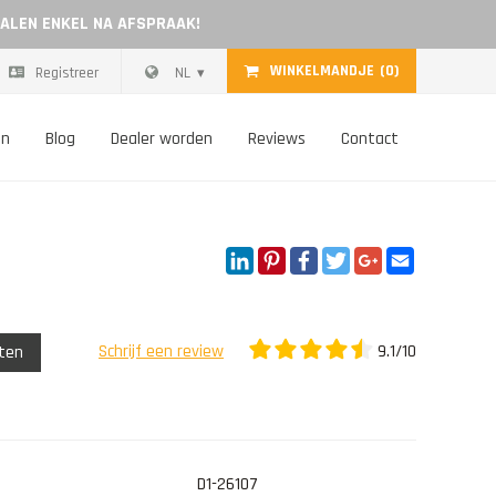
HALEN ENKEL NA AFSPRAAK!
WINKELMANDJE
(0)
Registreer
NL
on
Blog
Dealer worden
Reviews
Contact
LinkedIn
Pinterest
Facebook
Twitter
Google+
Email
9.1/10
Schrijf een review
eten
D1-26107