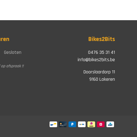
uren
Bikes2Bits
Gesloten
0476 35 31 41
info@bikes2bits.be
 op afspraak !!
Doorslaardorp 11
9160 Lokeren