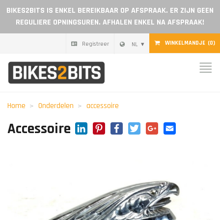
BIKES2BITS IS ENKEL BEREIKBAAR OP AFSPRAAK. ER ZIJN GEEN
REGULIERE OPNINGSUREN. AFHALEN ENKEL NA AFSPRAAK!
WINKELMANDJE
(0)
Registreer
NL
Home
Onderdelen
Home
Onderdelen
accessoire
Cadeaubon
LinkedIn
Pinterest
Facebook
Twitter
Google+
Email
Accessoire
Blog
Dealer worden
Reviews