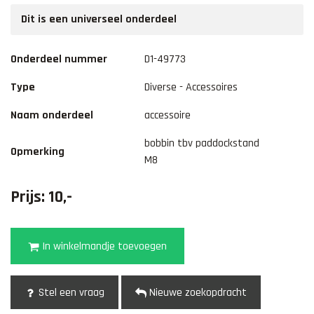
Dit is een universeel onderdeel
Onderdeel nummer
D1-49773
Type
Diverse - Accessoires
Naam onderdeel
accessoire
bobbin tbv paddockstand
Opmerking
M8
Prijs: 10,-
In winkelmandje toevoegen
Stel een vraag
Nieuwe zoekopdracht