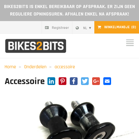
BIKES2BITS IS ENKEL BEREIKBAAR OP AFSPRAAK. ER ZIJN GEEN
REGULIERE OPNINGSUREN. AFHALEN ENKEL NA AFSPRAAK!
WINKELMANDJE
(0)
Registreer
NL
Home
Onderdelen
Home
Onderdelen
accessoire
Cadeaubon
LinkedIn
Pinterest
Facebook
Twitter
Google+
Email
Accessoire
Blog
Dealer worden
Reviews