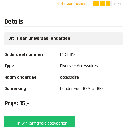
9.1/10
Schrijf een review
Details
Dit is een universeel onderdeel
Onderdeel nummer
D1-50812
Type
Diverse - Accessoires
Naam onderdeel
accessoire
Opmerking
houder voor GSM of GPS
Prijs: 15,-
In winkelmandje toevoegen