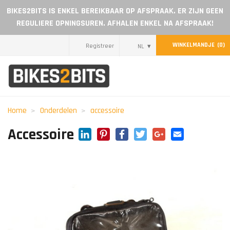
BIKES2BITS IS ENKEL BEREIKBAAR OP AFSPRAAK. ER ZIJN GEEN
REGULIERE OPNINGSUREN. AFHALEN ENKEL NA AFSPRAAK!
WINKELMANDJE
(0)
Registreer
NL
Home
Onderdelen
Home
Onderdelen
accessoire
Cadeaubon
LinkedIn
Pinterest
Facebook
Twitter
Google+
Email
Accessoire
Blog
Dealer worden
Reviews