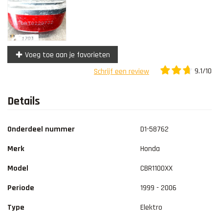
Voeg toe aan je favorieten
9.1/10
Schrijf een review
Details
Onderdeel nummer
D1-58762
Merk
Honda
Model
CBR1100XX
Periode
1999 - 2006
Type
Elektro