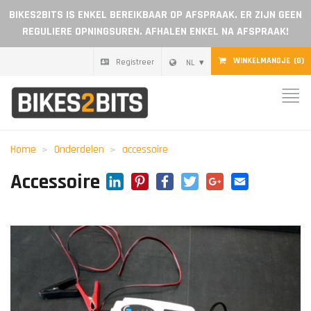
BIKES2BITS IS ENKEL BEREIKBAAR OP AFSPRAAK. ER ZIJN GEEN
REGULIERE OPNINGSUREN. AFHALEN ENKEL NA AFSPRAAK!
WINKELMANDJE
(0)
Registreer
NL
Home
Onderdelen
Home
Onderdelen
accessoire
Cadeaubon
LinkedIn
Pinterest
Facebook
Twitter
Google+
Email
Accessoire
Blog
Dealer worden
Reviews