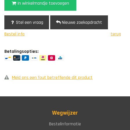
In winkelmandje toevoegen
Stel een vraag
Nieuwe zoekopdracht
Bestel info
terug
Betalingsopties:
Meld ons een fout betreffende dit product
Wegwijzer
Bestelinformatie