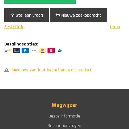
Stel een vraag
Nieuwe zoekopdracht
Bestel info
terug
Betalingsopties:
Meld ons een fout betreffende dit product
Wegwijzer
Bestelinformatie
Retour aanvragen