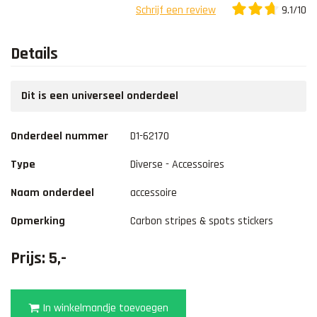
9.1/10
Schrijf een review
Details
Dit is een universeel onderdeel
Onderdeel nummer
D1-62170
Type
Diverse - Accessoires
Naam onderdeel
accessoire
Opmerking
Carbon stripes & spots stickers
Prijs: 5,-
In winkelmandje toevoegen