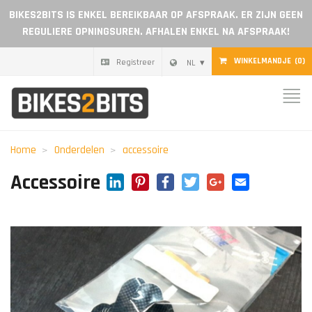
BIKES2BITS IS ENKEL BEREIKBAAR OP AFSPRAAK. ER ZIJN GEEN
REGULIERE OPNINGSUREN. AFHALEN ENKEL NA AFSPRAAK!
WINKELMANDJE
(0)
Registreer
NL
Home
Onderdelen
Home
Onderdelen
accessoire
Cadeaubon
LinkedIn
Pinterest
Facebook
Twitter
Google+
Email
Accessoire
Blog
Dealer worden
Reviews