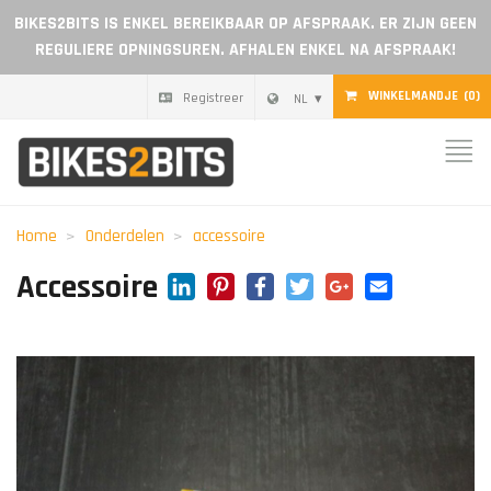
BIKES2BITS IS ENKEL BEREIKBAAR OP AFSPRAAK. ER ZIJN GEEN
REGULIERE OPNINGSUREN. AFHALEN ENKEL NA AFSPRAAK!
WINKELMANDJE
(0)
Registreer
NL
Home
Onderdelen
Home
Onderdelen
accessoire
Cadeaubon
LinkedIn
Pinterest
Facebook
Twitter
Google+
Email
Accessoire
Blog
Dealer worden
Reviews