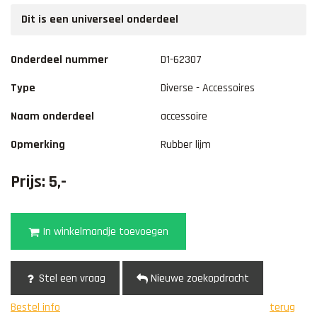
Dit is een universeel onderdeel
Onderdeel nummer
D1-62307
Type
Diverse - Accessoires
Naam onderdeel
accessoire
Opmerking
Rubber lijm
Prijs: 5,-
In winkelmandje toevoegen
Stel een vraag
Nieuwe zoekopdracht
Bestel info
terug