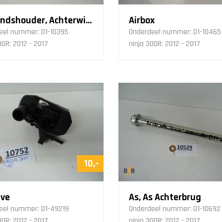
Afstandshouder, Achterwiel Regeling
Airbox
eel nummer:
D1-10395
Onderdeel nummer:
D1-10465
00R: 2012 - 2017
ninja 300R: 2012 - 2017
10,-
lve
As, As Achterbrug
eel nummer:
D1-49219
Onderdeel nummer:
D1-10692
00R: 2012 - 2017
ninja 300R: 2012 - 2017