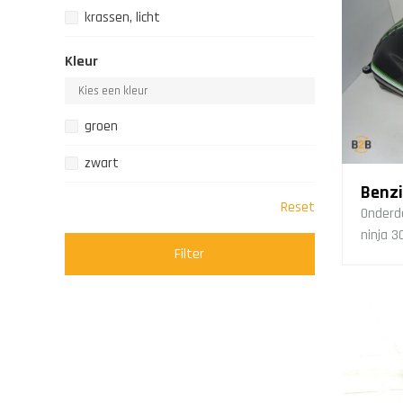
krassen, licht
Kleur
groen
zwart
Benz
Reset
Onderd
ninja 3
Filter