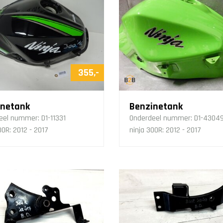
355,-
inetank
Benzinetank
eel nummer:
D1-11331
Onderdeel nummer:
D1-4304
00R: 2012 - 2017
ninja 300R: 2012 - 2017