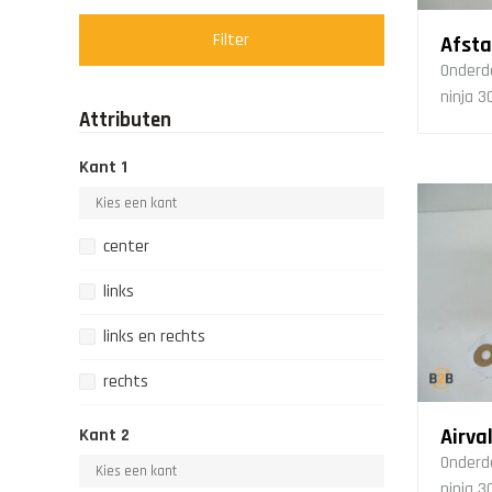
Filter
Onderd
ninja 3
Attributen
Kant 1
center
links
links en rechts
rechts
Airva
Kant 2
Onderd
ninja 3