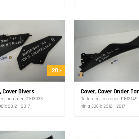
20,-
, Cover Divers
Cover, Cover Onder Ta
eel nummer:
D1-13033
Onderdeel nummer:
D1-13149
00R: 2012 - 2017
ninja 300R: 2012 - 2017