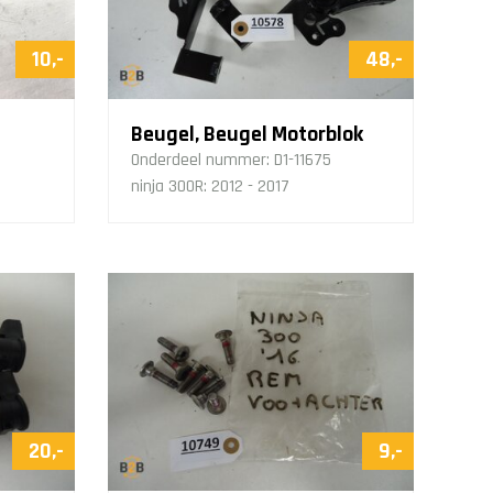
10,-
48,-
Beugel, Beugel Motorblok
Onderdeel nummer:
D1-11675
ninja 300R: 2012 - 2017
20,-
9,-