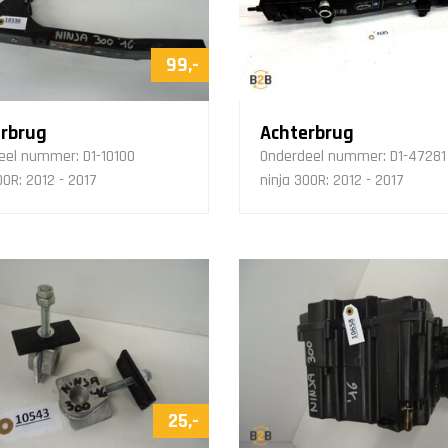
99,-
rbrug
Achterbrug
eel nummer:
D1-10100
Onderdeel nummer:
D1-47281
00R: 2012 - 2017
ninja 300R: 2012 - 2017
25,-