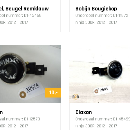
l, Beugel Remklauw
Bobijn Bougiekop
eel nummer:
D1-45468
Onderdeel nummer:
D1-11872
00R: 2012 - 2017
ninja 300R: 2012 - 2017
10,-
n
Claxon
eel nummer:
D1-12570
Onderdeel nummer:
D1-4549
00R: 2012 - 2017
ninja 300R: 2012 - 2017