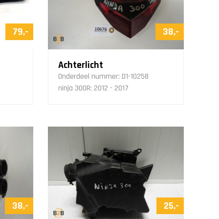
79,-
38,-
Achterlicht
Onderdeel nummer:
D1-10258
ninja 300R: 2012 - 2017
38,-
25,-