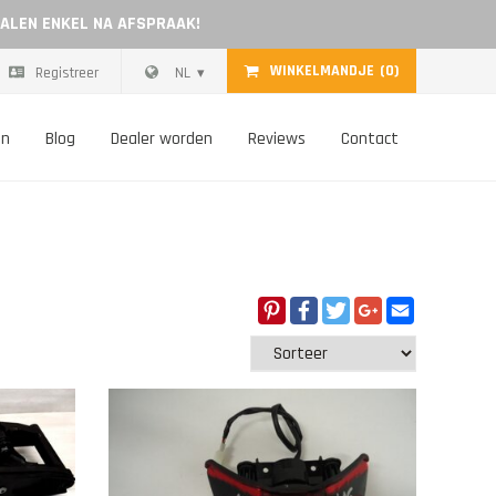
HALEN ENKEL NA AFSPRAAK!
WINKELMANDJE
(0)
Registreer
NL
on
Blog
Dealer worden
Reviews
Contact
Pinterest
Facebook
Twitter
Google+
Email