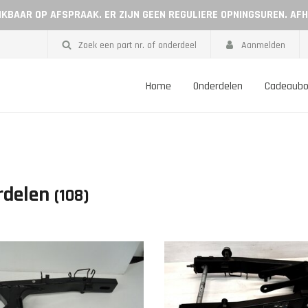
EIKBAAR OP AFSPRAAK. ER ZIJN GEEN REGULIERE OPNINGSUREN. AF
Zoek een part nr. of onderdeel
Aanmelden
Home
Onderdelen
Cadeaub
rdelen
(108)