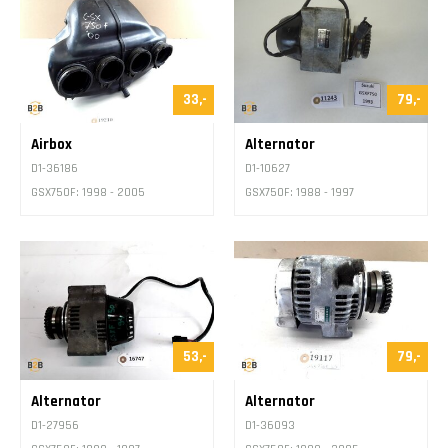
33,-
79,-
Airbox
Alternator
D1-36186
D1-10627
GSX750F: 1998 - 2005
GSX750F: 1988 - 1997
53,-
79,-
Alternator
Alternator
D1-27956
D1-36093