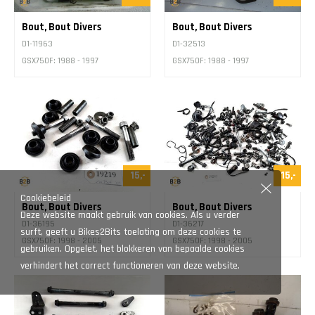
Bout, Bout Divers
Bout, Bout Divers
D1-11963
D1-32513
GSX750F: 1988 - 1997
GSX750F: 1988 - 1997
15,-
15,-
Cookiebeleid
Bout, Bout Divers
Bout, Bout Divers
Deze website maakt gebruik van cookies. Als u verder
D1-36195
D1-36217
surft, geeft u Bikes2Bits toelating om deze cookies te
GSX750F: 1998 - 2005
GSX750F: 1998 - 2005
gebruiken. Opgelet, het blokkeren van bepaalde cookies
verhindert het correct functioneren van deze website.