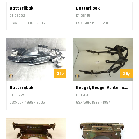
Batterijbak
Batterijbak
D1-36092
D1-36145
GSX750F: 1998 - 2005
GSX750F: 1998 - 2005
33,-
25,-
Batterijbak
Beugel, Beugel Achterlicht
D1-56225
D1-11414
GSX750F: 1998 - 2005
GSX750F: 1988 - 1997