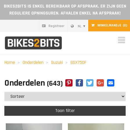
BIKES2BITS IS ENKEL BEREIKBAAR OP AFSPRAAK. ER ZIJN GEEN
REGULIERE OPNINGSUREN. AFHALEN ENKEL NA AFSPRAAK!
WINKELMANDJE
(0)
Registreer
NL
Home
Onderdelen
Home
Onderdelen
Suzuki
GSX750F
Cadeaubon
Pinterest
Facebook
Twitter
Google
Ema
Onderdelen
(643)
Blog
Dealer worden
Toon filter
Reviews