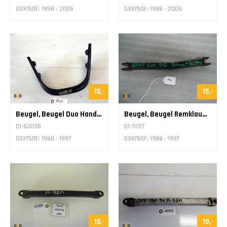
GSX750F: 1998 - 2005
GSX750F: 1998 - 2005
15,-
15,-
Beugel, Beugel Duo Handgreep
Beugel, Beugel Remklauw Stang
D1-53035
D1-11727
GSX750F: 1988 - 1997
GSX750F: 1988 - 1997
10,-
10,-