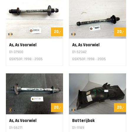
20,-
20,-
As, As Voorwiel
As, As Voorwiel
D1-37900
D1-52342
GSX750F: 1998 - 2005
GSX750F: 1998 - 2005
20,-
20,-
As, As Voorwiel
Batterijbak
D1-56271
D1-11189