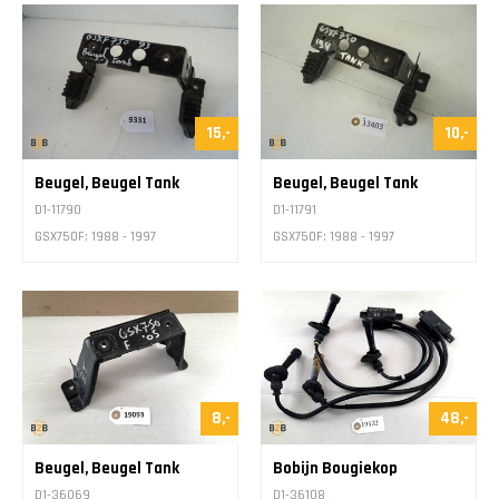
15,-
10,-
Beugel, Beugel Tank
Beugel, Beugel Tank
D1-11790
D1-11791
GSX750F: 1988 - 1997
GSX750F: 1988 - 1997
8,-
48,-
Beugel, Beugel Tank
Bobijn Bougiekop
D1-36069
D1-36108