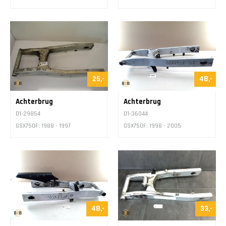
25,-
48,-
Achterbrug
Achterbrug
D1-29854
D1-36044
GSX750F: 1988 - 1997
GSX750F: 1998 - 2005
48,-
33,-