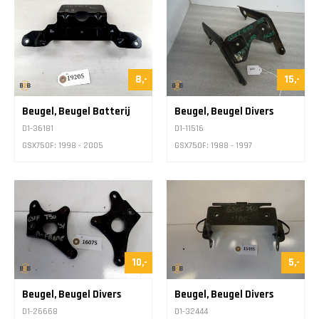
8,-
15,-
Beugel, Beugel Batterij
Beugel, Beugel Divers
D1-36181
D1-11516
GSX750F: 1998 - 2005
GSX750F: 1988 - 1997
10,-
5,-
Beugel, Beugel Divers
Beugel, Beugel Divers
D1-26668
D1-32444