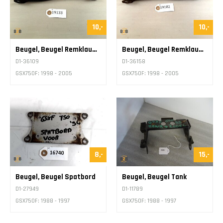
10,-
10,-
Beugel, Beugel Remklauw Stang
Beugel, Beugel Remklauw Stang
D1-36109
D1-36158
GSX750F: 1998 - 2005
GSX750F: 1998 - 2005
8,-
15,-
Beugel, Beugel Spatbord
Beugel, Beugel Tank
D1-27949
D1-11789
GSX750F: 1988 - 1997
GSX750F: 1988 - 1997