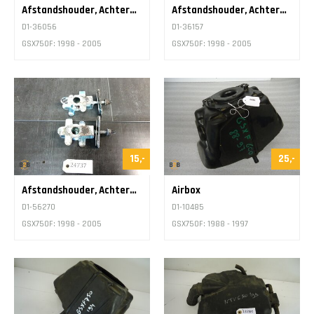
Afstandshouder, Achterwiel Regeling
Afstandshouder, Achterwiel Regeling
D1-36056
D1-36157
GSX750F: 1998 - 2005
GSX750F: 1998 - 2005
15,-
25,-
Afstandshouder, Achterwiel Regeling
Airbox
D1-56270
D1-10485
GSX750F: 1998 - 2005
GSX750F: 1988 - 1997