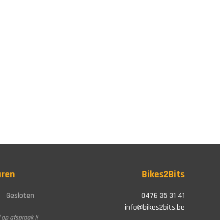
uren
Bikes2Bits
Gesloten
0476 35 31 41
info@bikes2bits.be
 op afspraak !!