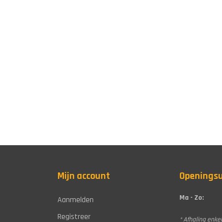
Mijn account
Openings
Ma - Zo:
Aanmelden
Registreer
* Afhaling enkel