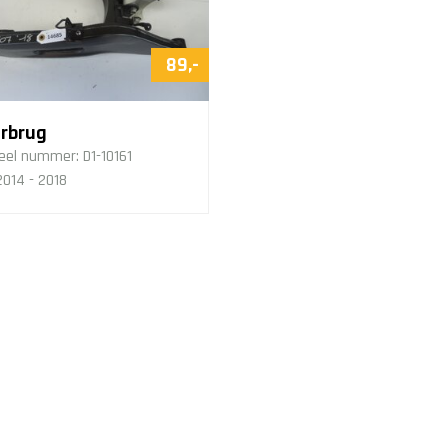
89,-
rbrug
eel nummer:
D1-10161
014 - 2018