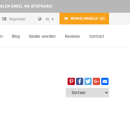
HALEN ENKEL NA AFSPRAAK!
WINKELMANDJE
(0)
Registreer
NL
on
Blog
Dealer worden
Reviews
Contact
Pinterest
Facebook
Twitter
Google+
Email