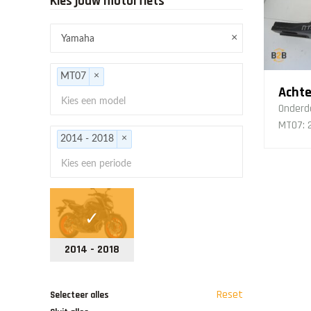
Kies jouw motorfiets
×
×
MT07
Achte
Onderd
MT07: 2
×
2014 - 2018
2014 - 2018
Reset
Selecteer alles